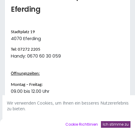
Eferding
Stadtplatz 19
4070 Eferding
Tel: 07272 2205
Handy: 0670 60 30 059
Öffnungszeiten:
Montag – Freitag:
09.00 bis 12.00 Uhr
14.00 bis 18.00 Uhr
Wir verwenden Cookies, um Ihnen ein besseres Nutzererlebnis
zu bieten.
Samstag:
09.00 bis 12.00 Uhr
0
Cookie Richtlinien
Ich stimme zu
Home
Suchen
Wishlist
Account